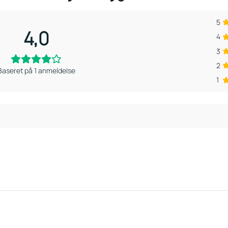
5
4,0
4
3
2
Baseret på 1 anmeldelse
1