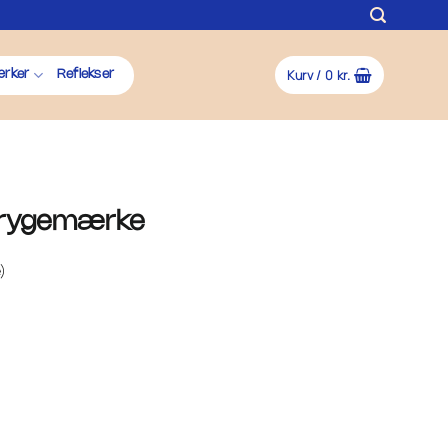
Kurv /
0
kr.
rker
Reflekser
Strygemærke
)