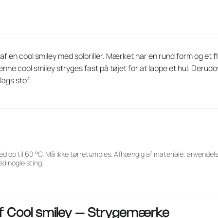
en cool smiley med solbriller. Mærket har en rund form og et fl
Denne cool smiley stryges fast på tøjet for at lappe et hul. Derud
ags stof.
ed op til 60 °C. Må ikke tørretumbles. Afhængig af materiale, anvende
d nogle sting.
af
Cool smiley – Strygemærke