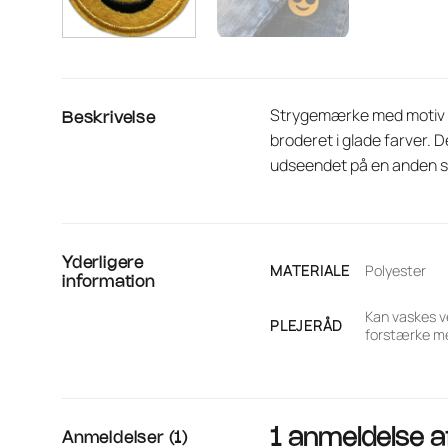
Strygemærke med motiv af 
Beskrivelse
broderet i glade farver. 
udseendet på en anden sl
Yderligere
MATERIALE
Polyester
information
Kan vaskes v
PLEJERÅD
forstærke me
1 anmeldelse 
Anmeldelser (1)