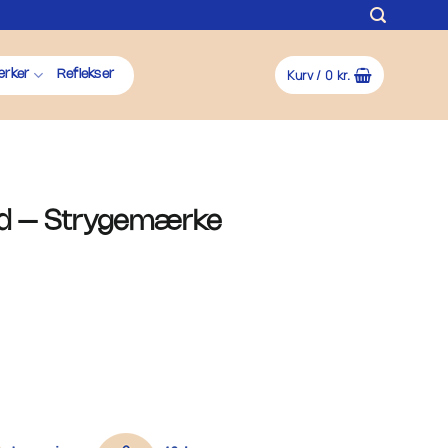
Kurv /
0
kr.
rker
Reflekser
d – Strygemærke