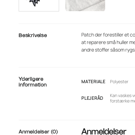
Patch der forestiller et 
Beskrivelse
at reparere små huller m
andre stoffer såsom rygsæ
Yderligere
MATERIALE
Polyester
information
Kan vaskes v
PLEJERÅD
forstærke me
Anmeldelser
Anmeldelser (0)