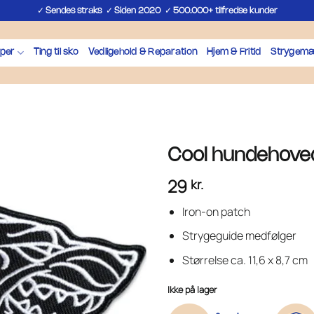
✓
✓
✓
Sendes straks
Siden 2020
500.000+ tilfredse kunder
per
Ting til sko
Vedligehold & Reparation
Hjem & Fritid
Strygemæ
Cool hundehove
29
kr.
Iron-on patch
Strygeguide medfølger
Størrelse ca. 11,6 x 8,7 cm
Ikke på lager