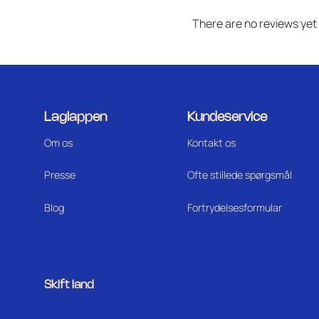
There are no reviews yet
Laglappen
Kundeservice
Om os
Kontakt os
Press
e
Ofte stillede spørgsmål
Blog
Fortrydelsesformular
Skift land