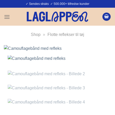
Fortsæt
✓ Sendes straks ✓ 500.000+ tilfredse kunder
til
indhold
Shop
»
Flotte reflekser til tøj