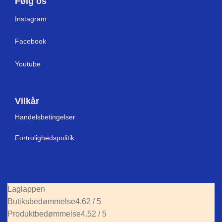
Følg os
I
nstagram
Facebook
Youtube
Vilkår
Handelsbetingelser
Fortrolighedspolitik
Laglappen
Butiksbedømmelse
4.62 / 5
Produktbedømmelse
4.52 / 5