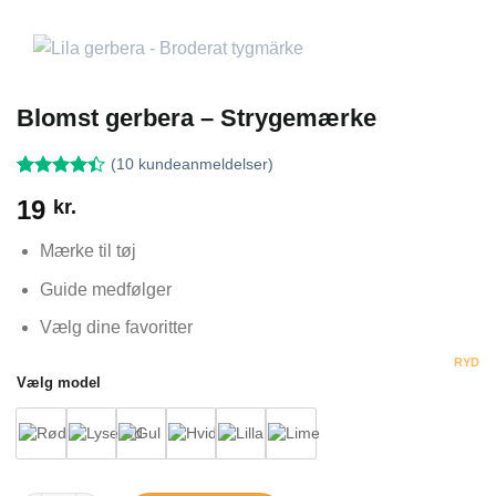
Blomst gerbera – Strygemærke
(
10
kundeanmeldelser)
Bedømt
10
19
kr.
som
4.4
ud af 5
baseret på
Mærke til tøj
kundebedømmelser
Guide medfølger
Vælg dine favoritter
RYD
Vælg model