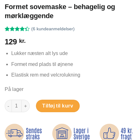
Formet sovemaske – behagelig og
mørklæggende
(
6
kundeanmeldelser)
Bedømt
6
129
kr.
som
4.33
ud af 5
baseret på
Lukker næsten alt lys ude
kundebedømmelser
Formet med plads til øjnene
Elastisk rem med velcrolukning
På lager
Formet sovemaske – behagelig og mørklæggende antal
Tilføj til kurv