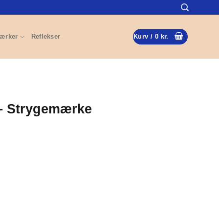
ærker
Reflekser
Kurv /
0
kr.
– Strygemærke