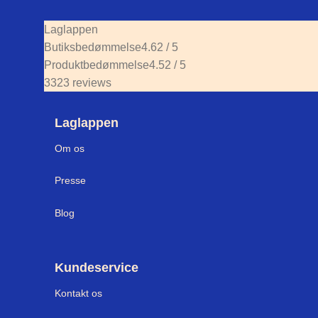
Laglappen
Butiksbedømmelse
4.62 / 5
Produktbedømmelse
4.52 / 5
3323 reviews
Laglappen
Om os
Press
e
Blog
Kundeservice
Kontakt os