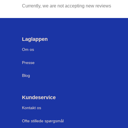
Currently, we are not accepting new reviews
Laglappen
Om os
Press
e
Blog
Kundeservice
Kontakt os
Ofte stillede spørgsmål