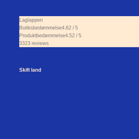
Laglappen
Butiksbedømmelse
4.62 / 5
Produktbedømmelse
4.52 / 5
3323 reviews
Skift land