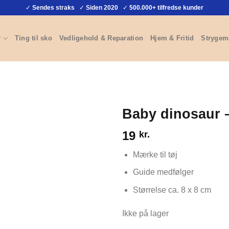
✓
Sendes straks
✓
Siden 2020
✓
500.000+ tilfredse kunder
r
Ting til sko
Vedligehold & Reparation
Hjem & Fritid
Strygem
Baby dinosaur 
19
kr.
Mærke til tøj
Guide medfølger
Størrelse ca. 8 x 8 cm
Ikke på lager