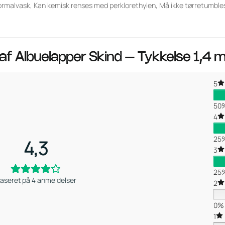
rmalvask, Kan kemisk renses med perklorethylen, Må ikke tørretumbles,
 af
Albuelapper Skind – Tykkelse 1,4
5
50
4
25
4,3
3
25
aseret på 4 anmeldelser
2
0%
1