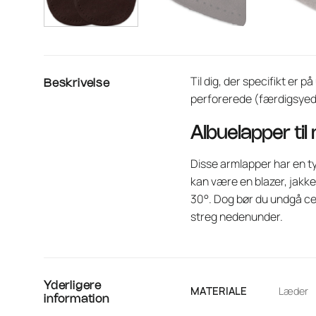
Til dig, der specifikt er p
Beskrivelse
perforerede (færdigsyede 
Albuelapper til
Disse armlapper har en tyk
kan være en blazer, jakk
30°. Dog bør du undgå ce
streg nedenunder.
Yderligere
MATERIALE
Læder
information