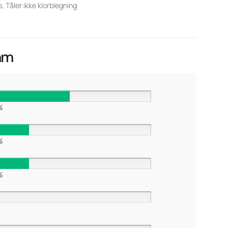
 Tåler ikke klorblegning
 mm
%
%
%