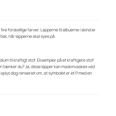
fire forskellige farver. Lapperne til albuerne i skind er
tisk, når lapperne skal syes på.
ium til kraftigt stof. Eksempler på et kraftigere stof
gen tænker du? Ja, disse lapper kan maskinvaskes ved
oplys dog renseriet om, at symbolet er et P med en