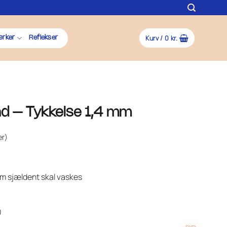
Kurv /
0
kr.
rker
Reflekser
nd – Tykkelse 1,4 mm
er)
som sjældent skal vaskes
)