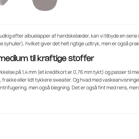
å udkig efter albuelapper af handskelæder, kan vi tilbyde en serie i 
syhuller), hvilket giver det helt rigtige udtryk, men er også prak
 medium til kraftige stoffer
kelse på 1,4 mm (et kreditkort er 0,76 mm tykt) og passer til med
e, frakke eller lidt tykkere sweater. Og hvad med vaskeanvisnin
ntrifugering, men også blegning. Det er også fint med rens, men 