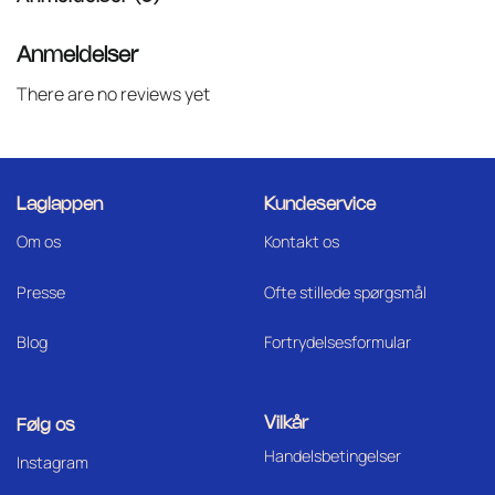
Anmeldelser
There are no reviews yet
Laglappen
Kundeservice
Om os
Kontakt os
Press
e
Ofte stillede spørgsmål
Blog
Fortrydelsesformular
Vilkår
Følg os
Handelsbetingelser
I
nstagram