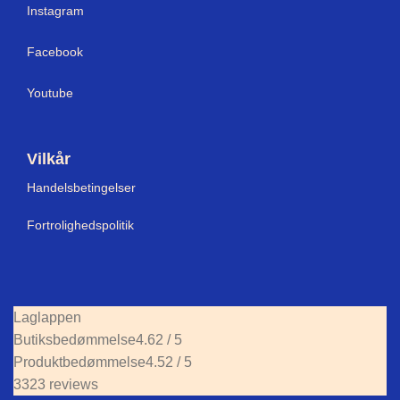
I
nstagram
Facebook
Youtube
Vilkår
Handelsbetingelser
Fortrolighedspolitik
Laglappen
Butiksbedømmelse
4.62 / 5
Produktbedømmelse
4.52 / 5
3323 reviews