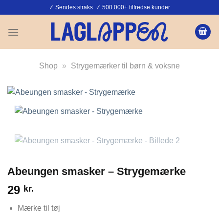
Fortsæt
✓ Sendes straks ✓ 500.000+ tilfredse kunder
til
indhold
Shop
»
Strygemærker til børn & voksne
Abeungen smasker – Strygemærke
29
kr.
Mærke til tøj